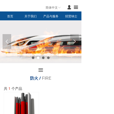
首页
넙
끀
简体中文
ꀅ
首页
关于我们
产品与服务
招贤纳士
产品与服务
新闻中心
联系我们
넳
넲
关于我们
끀
防火 /
FIRE
共
1
个产品