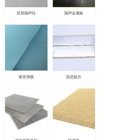
轻质隔声毡
隔声金属板
吸音薄膜
阻尼贴片