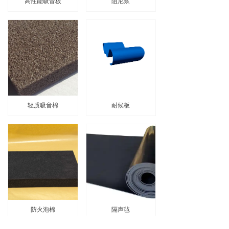
高性能吸音板
阻尼浆
轻质吸音棉
耐候板
防火泡棉
隔声毡