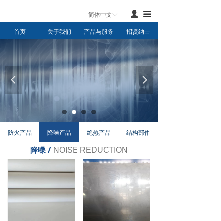
首页
넙
끀
简体中文
ꀅ
首页
关于我们
产品与服务
招贤纳士
产品与服务
新闻中心
联系我们
넳
넲
关于我们
防火产品
降噪产品
绝热产品
结构部件
降噪 /
NOISE REDUCTION