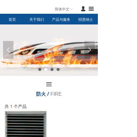
首页
넙
끀
简体中文
ꀅ
首页
关于我们
产品与服务
招贤纳士
产品与服务
新闻中心
联系我们
넳
넲
关于我们
끀
防火 /
FIRE
共
1
个产品