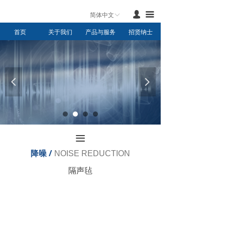
首页
넙
끀
简体中文
ꀅ
首页
关于我们
产品与服务
招贤纳士
产品与服务
新闻中心
联系我们
넳
넲
关于我们
끀
降噪 /
NOISE REDUCTION
隔声毡