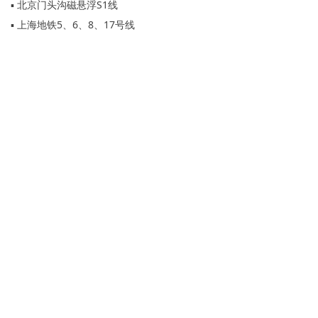
▪ 北京门头沟磁悬浮S1线
▪ 上海地铁5、6、8、17号线
0431-81211955
北京科英精益技术
0431-84622311