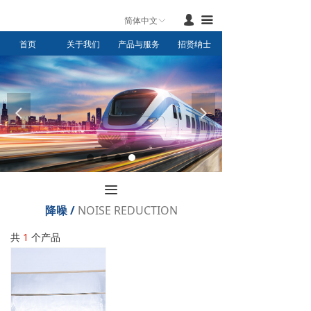
首页
넙
끀
简体中文
ꀅ
首页
关于我们
产品与服务
招贤纳士
产品与服务
新闻中心
联系我们
넳
넲
关于我们
끀
降噪 /
NOISE REDUCTION
共
1
个产品