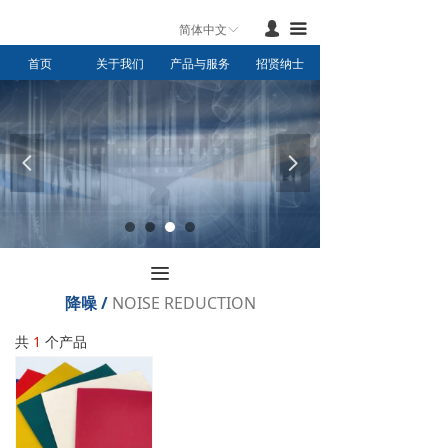
首页
넙
끀
简体中文
ꀅ
首页
关于我们
产品与服务
招贤纳士
产品与服务
新闻中心
联系我们
넳
넲
关于我们
끀
降噪 /
NOISE REDUCTION
共
1
个产品